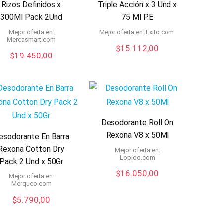
Rizos Definidos x
Triple Acción x 3 Und x
300Ml Pack 2Und
75 Ml P.E
Mejor oferta en:
Mejor oferta en:
exito.com
mercasmart.com
$
15.112,00
$
19.450,00
Desodorante Roll On
Rexona V8 x 50Ml
esodorante En Barra
Rexona Cotton Dry
Mejor oferta en:
lopido.com
Pack 2 Und x 50Gr
$
16.050,00
Mejor oferta en:
merqueo.com
$
5.790,00