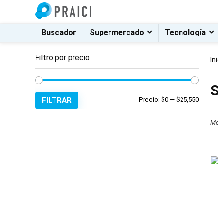
Buscador
Supermercado
Tecnología
Filtro por precio
In
S
Precio
Precio
FILTRAR
Precio:
$0
—
$25,550
mínim
máxim
Mo