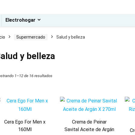
Electrohogar
icio
Supermercado
Salud y belleza
alud y belleza
o
o
strando 1–12 de 16 resultados
Cera Ego For Men x
Crema de Peinar
160Ml
Savital Aceite de Argán
Cr