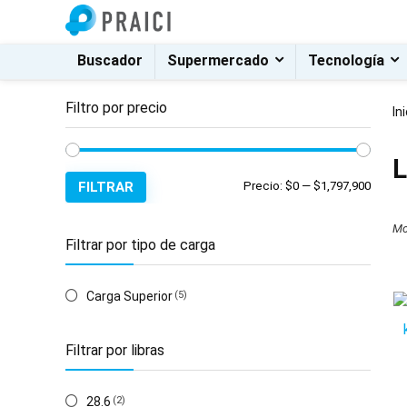
Buscador
Supermercado
Tecnología
Filtro por precio
In
L
Precio
Precio
FILTRAR
Precio:
$0
—
$1,797,900
mínim
máxim
Mo
Filtrar por tipo de carga
Carga Superior
(5)
Filtrar por libras
28.6
(2)