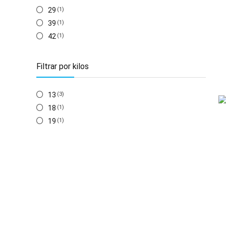
29
(1)
39
(1)
42
(1)
Filtrar por kilos
13
(3)
18
(1)
19
(1)