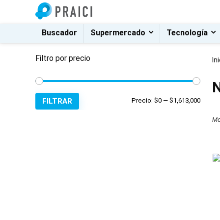
Buscador
Supermercado
Tecnología
Filtro por precio
In
N
Precio
Precio
FILTRAR
Precio:
$0
—
$1,613,000
mínim
máxim
Mo