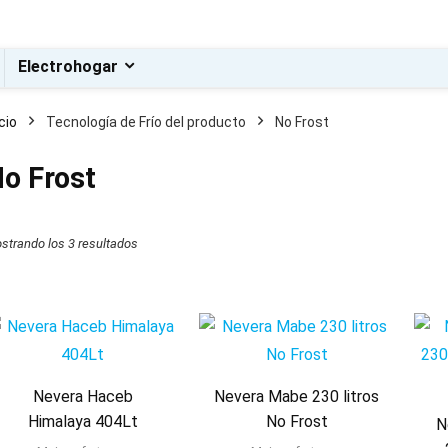
Electrohogar
icio
Tecnología de Frío del producto
No Frost
o Frost
o
o
strando los 3 resultados
Nevera Haceb
Nevera Mabe 230 litros
Himalaya 404Lt
No Frost
N