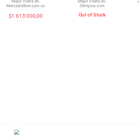
Mejor oferta en:
Mejor oferta en:
mercadolibre.com.co
olimpica.com
Out of Stock
$
1.613.000,00
rved.