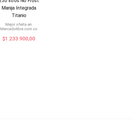
230 litros No Frost
Manija Integrada
Titanio
Mejor oferta en:
mercadolibre.com.co
$
1.233.900,00