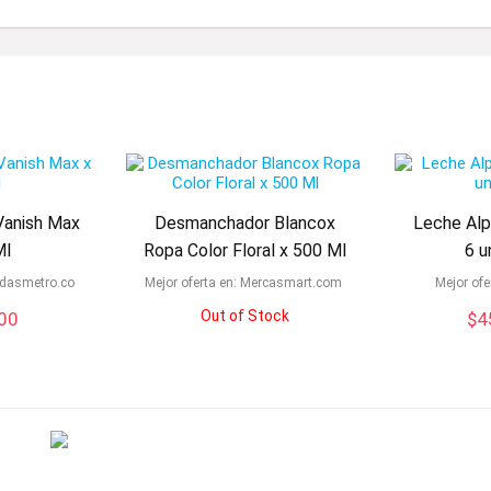
anish Max
Desmanchador Blancox
Leche Alp
Ml
Ropa Color Floral x 500 Ml
6 u
endasmetro.co
Mejor oferta en:
mercasmart.com
Mejor ofe
Out of Stock
,00
$
4
rved.