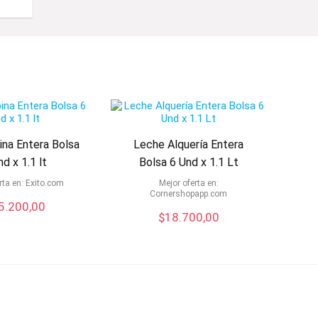
ina Entera Bolsa
Leche Alquería Entera
nd x 1.1 lt
Bolsa 6 Und x 1.1 Lt
rta en:
exito.com
Mejor oferta en:
cornershopapp.com
5.200,00
$
18.700,00