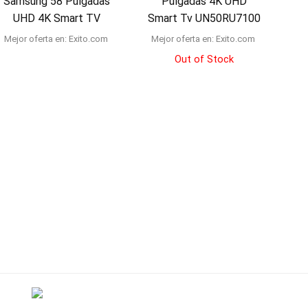
Samsung 58 Pulgadas
Pulgadas 4K UHD
UHD 4K Smart TV
Smart Tv UN50RU7100
Mejor oferta en:
exito.com
Mejor oferta en:
exito.com
Out of Stock
rved.